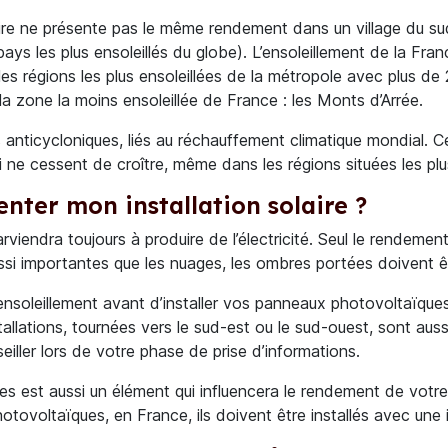
solaire ne présente pas le même rendement dans un village du s
ays les plus ensoleillés du globe). L’ensoleillement de la Fran
les régions les plus ensoleillées de la métropole avec plus de 
la zone la moins ensoleillée de France : les Monts d’Arrée.
 anticycloniques, liés au réchauffement climatique mondial. C
ui ne cessent de croître, même dans les régions situées les pl
nter mon installation solaire ?
arviendra toujours à produire de l’électricité. Seul le rendemen
aussi importantes que les nuages, les ombres portées doivent 
ensoleillement avant d’installer vos panneaux photovoltaïques. 
allations, tournées vers le sud-est ou le sud-ouest, sont auss
eiller lors de votre phase de prise d’informations.
s est aussi un élément qui influencera le rendement de votre i
hotovoltaïques, en France, ils doivent être installés avec une 