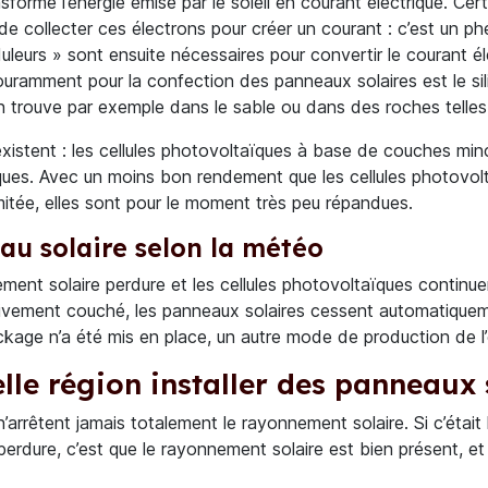
sforme l’énergie émise par le soleil en courant électrique. C
it de collecter ces électrons pour créer un courant : c’est un 
uleurs » sont ensuite nécessaires pour convertir le courant él
s couramment pour la confection des panneaux solaires est le s
en trouve par exemple dans le sable ou dans des roches telles 
existent : les cellules photovoltaïques à base de couches m
iques. Avec un moins bon rendement que les cellules photovolt
mitée, elles sont pour le moment très peu répandues.
u solaire selon la météo
ement solaire perdure et les cellules photovoltaïques continue
éfinitivement couché, les panneaux solaires cessent automatique
age n’a été mis en place, un autre mode de production de l’éle
le région installer des panneaux 
’arrêtent jamais totalement le rayonnement solaire. Si c’était 
perdure, c’est que le rayonnement solaire est bien présent, et