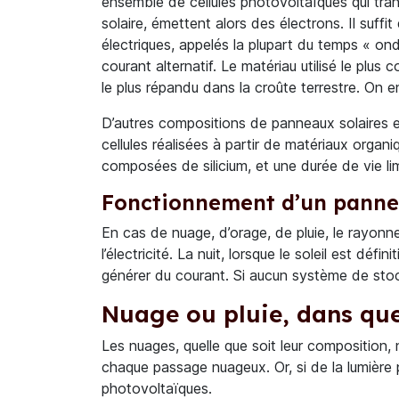
ensemble de cellules photovoltaïques qui tran
solaire, émettent alors des électrons. Il suff
électriques, appelés la plupart du temps « ond
courant alternatif. Le matériau utilisé le plu
le plus répandu dans la croûte terrestre. On 
D’autres compositions de panneaux solaires 
cellules réalisées à partir de matériaux organ
composées de silicium, et une durée de vie li
Fonctionnement d’un pannea
En cas de nuage, d’orage, de pluie, le rayonn
l’électricité. La nuit, lorsque le soleil est d
générer du courant. Si aucun système de stock
Nuage ou pluie, dans quel
Les nuages, quelle que soit leur composition, n
chaque passage nuageux. Or, si de la lumière 
photovoltaïques.